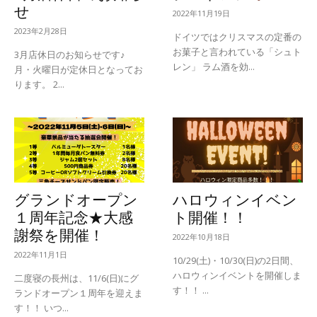
せ
2022年11月19日
2023年2月28日
ドイツではクリスマスの定番の
お菓子と言われている「シュト
3月店休日のお知らせです♪
レン」 ラム酒を効...
月・火曜日が定休日となってお
ります。 2...
グランドオープン
ハロウィンイベン
１周年記念★大感
ト開催！！
謝祭を開催！
2022年10月18日
2022年11月1日
10/29(土)・10/30(日)の2日間、
ハロウィンイベントを開催しま
二度寝の長州は、11/6(日)にグ
す！！ ...
ランドオープン１周年を迎えま
す！！ いつ...